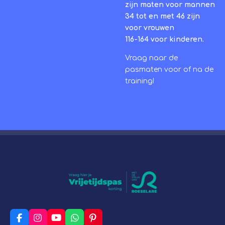
zijn maten voor mannen
34 tot en met 46 zijn
voor vrouwen
116-164 voor kinderen.
Vraag naar de
pasmaten voor of na de
training!
F
I
Y
W
P