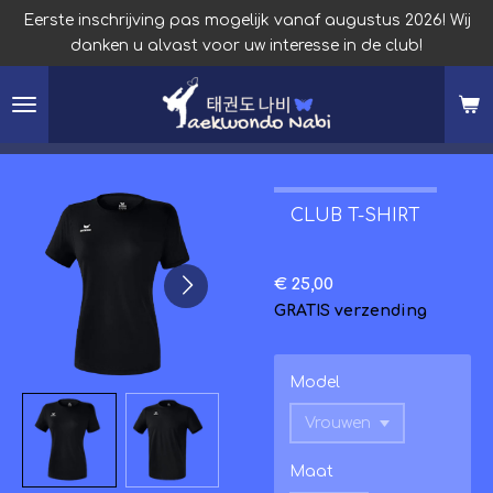
Eerste inschrijving pas mogelijk vanaf augustus 2026! Wij
Ga
danken u alvast voor uw interesse in de club!
direct
naar
de
hoofdinhoud
CLUB T-SHIRT
€ 25,00
GRATIS verzending
Model
Maat