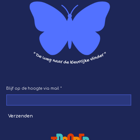
o
g
b
A
r
o
r
e
p
e
k
a
p
s
m
t
Blijf op de hoogte via mail *
Verzenden